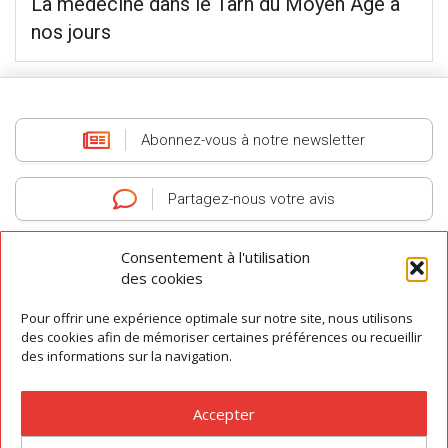
La médecine dans le Tarn du Moyen Âge à
nos jours
Abonnez-vous
à notre newsletter
Partagez-nous
votre avis
Consentement à l'utilisation
des cookies
Pour offrir une expérience optimale sur notre site, nous utilisons
AGIT
-
Association des Guides Interprètes du Tarn
-
Tous droits réservés
des cookies afin de mémoriser certaines préférences ou recueillir
des informations sur la navigation.
© 2026
Contact
|
Préférences des cookies
|
Mentions légales
|
Conditions Générales de Vente
Accepter