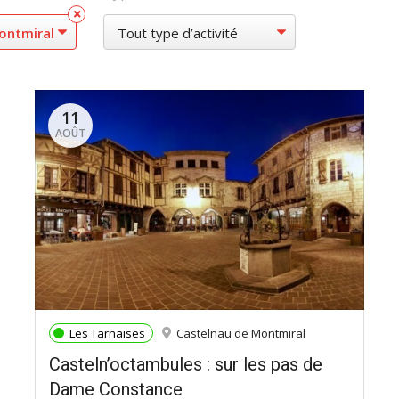
11
AOÛT
Les Tarnaises
Castelnau de Montmiral
Casteln’octambules : sur les pas de
Dame Constance