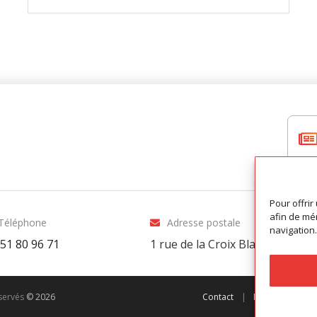
Pour offrir
afin de mém
Téléphone
Adresse postale
navigation.
 51 80 96 71
1 rue de la Croix Blanche
-
8100
éservés
© 2026
Contact
|
Préférences de