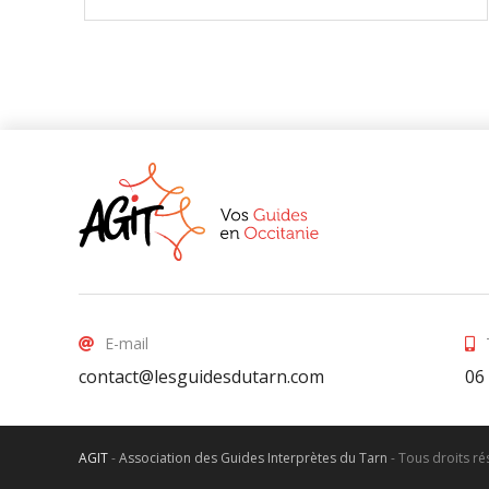
E-mail
contact@lesguidesdutarn.com
06
AGIT
-
Association des Guides Interprètes du Tarn
-
Tous droits r