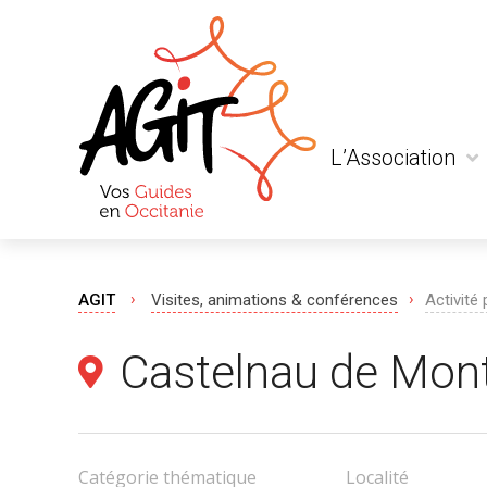
L’Association
Qui sommes-nous
Actualité
Liens et partenaria
›
›
AGIT
Visites, animations & conférences
Activité 
Castelnau de Mont
Catégorie thématique
Localité