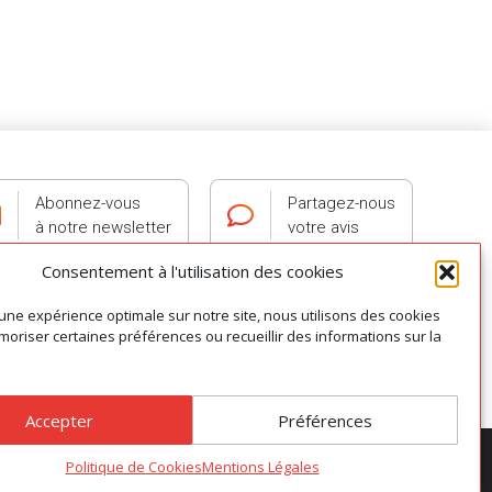
Abonnez-vous
Partagez-nous
à notre newsletter
votre avis
Consentement à l'utilisation des cookies
 une expérience optimale sur notre site, nous utilisons des cookies
oriser certaines préférences ou recueillir des informations sur la
0 ALBI
Accepter
Préférences
s cookies
|
Mentions légales
|
Conditions Générales de Vente
Politique de Cookies
Mentions Légales