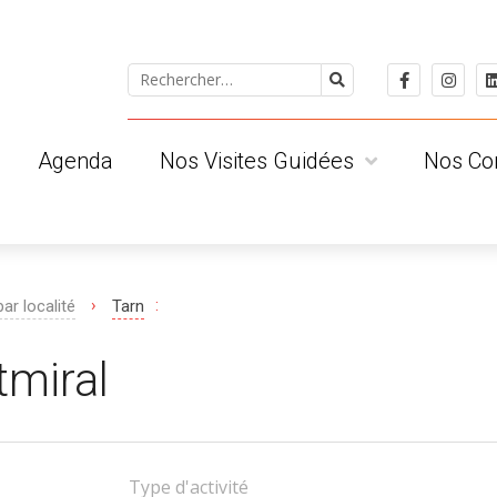
Agenda
Nos Visites Guidées
Nos Co
 ?
Pour le public individuel
Les Albige
Pour les groupes
Les Tarnai
ts
Pour les scolaires
Les Clued
›
:
par localité
Tarn
Visites privatives
Les Région
Conditions Générales de Vente
miral
Type d'activité