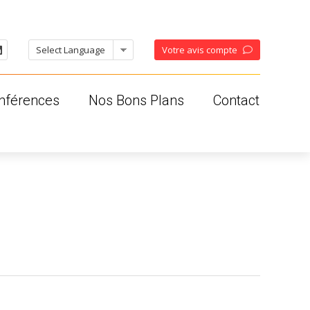
Votre avis compte
nférences
Nos Bons Plans
Contact
oises
ses
os
ales