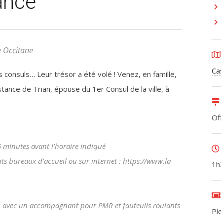
ance
e Occitane
Ca
 consuls… Leur trésor a été volé ! Venez, en famille,
stance de Trian, épouse du 1er Consul de la ville, à
Of
 minutes avant l’horaire indiqué
ents bureaux d’accueil ou sur internet : https://www.la-
1h
e ou avec un accompagnant pour PMR et fauteuils roulants
Ple