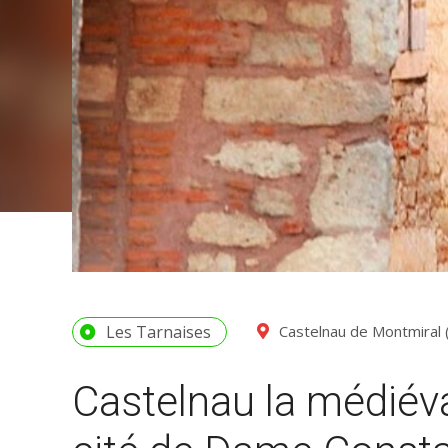
Les Tarnaises
Castelnau de Montmiral
Castelnau la médiéva