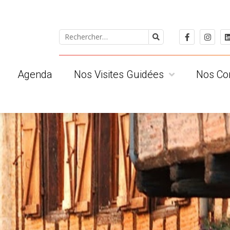
Agenda
Nos Visites Guidées
Nos Co
 ?
Pour le public individuel
Les Albige
Pour les groupes
Les Tarnai
ts
Pour les scolaires
Les Clued
Visites privatives
Les Région
Conditions Générales de Vente