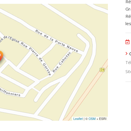
Ré
Gr
Ré
le
Tél
Sit
Leaflet
|
©
OSM
+ ESRI