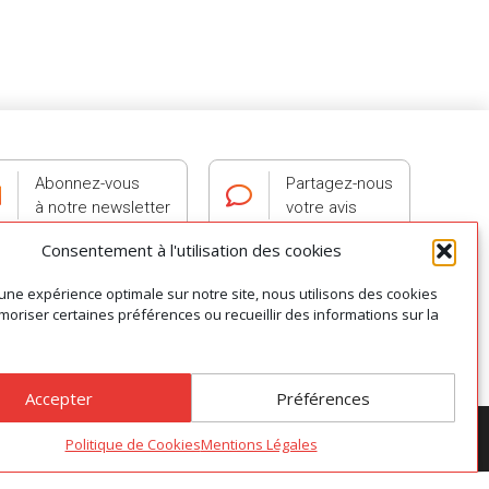
Abonnez-vous
Partagez-nous
à notre newsletter
votre avis
Consentement à l'utilisation des cookies
 une expérience optimale sur notre site, nous utilisons des cookies
oriser certaines préférences ou recueillir des informations sur la
0 ALBI
Accepter
Préférences
s cookies
|
Mentions légales
|
Conditions Générales de Vente
Politique de Cookies
Mentions Légales