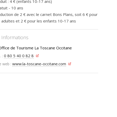
duit : 4 € (enfants 10-17 ans)
atuit - 10 ans
duction de 2 € avec le carnet Bons Plans, soit 6 € pour
s adultes et 2 € pour les enfants 10-17 ans
Informations
Office de Tourisme La Toscane Occitane
0 80 5 40 0 82 8
. :
www.la-toscane-occitane.com
e web :