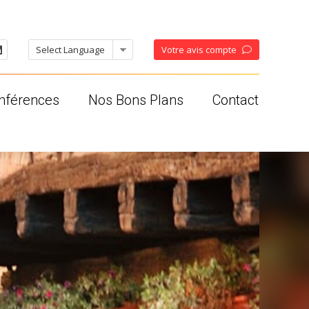
Votre avis compte
nférences
Nos Bons Plans
Contact
oises
ses
os
ales