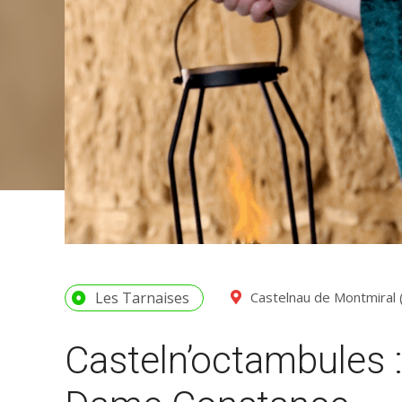
Les Tarnaises
Castelnau de Montmiral
Casteln’octambules :