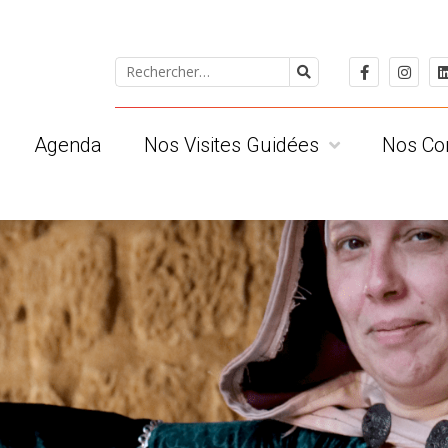
Agenda
Nos Visites Guidées
Nos Co
 ?
Pour le public individuel
Les Albige
Pour les groupes
Les Tarnai
ts
Pour les scolaires
Les Clued
Visites privatives
Les Région
Conditions Générales de Vente