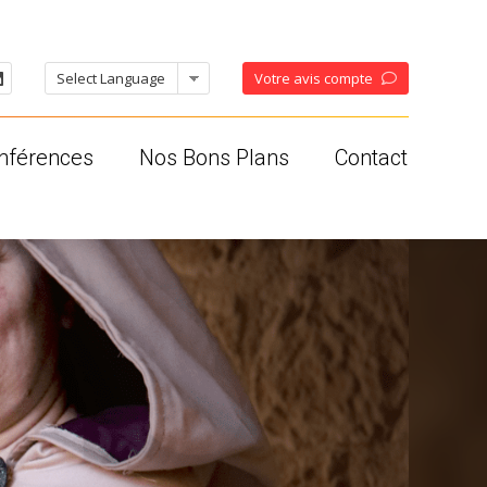
Votre avis compte
nférences
Nos Bons Plans
Contact
oises
ses
os
ales