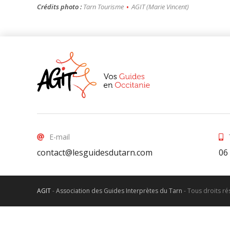
Crédits photo :
Tarn Tourisme
•
AGIT (Marie Vincent)
E-mail
contact@lesguidesdutarn.com
06
AGIT
-
Association des Guides Interprètes du Tarn
-
Tous droits r