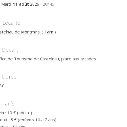
11 août
Mardi
2026
•
20h45
Localité
stelnau de Montmiral
(
Tarn
)
Départ
fice de Tourisme de Castelnau, place aux arcades
Durée
30
Tarifs
in : 10 € (adulte)
duit : 5 € (enfants 10-17 ans)
atuit - 10 ans