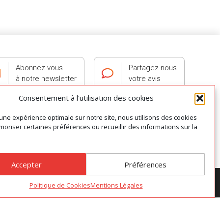
Abonnez-vous
Partagez-nous
à notre newsletter
votre avis
Consentement à l'utilisation des cookies
 une expérience optimale sur notre site, nous utilisons des cookies
oriser certaines préférences ou recueillir des informations sur la
0 ALBI
Accepter
Préférences
s cookies
|
Mentions légales
|
Conditions Générales de Vente
Politique de Cookies
Mentions Légales