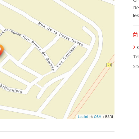
Ré
le
Tél
Sit
Leaflet
|
©
OSM
+ ESRI