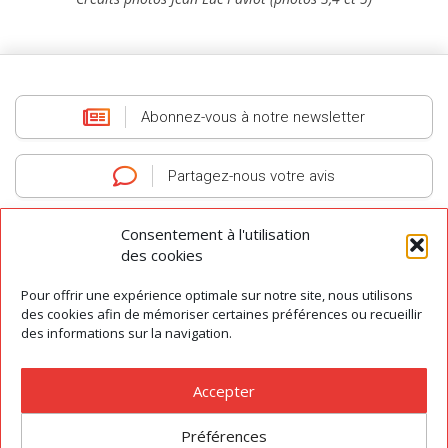
Abonnez-vous
à notre newsletter
Partagez-nous
votre avis
Consentement à l'utilisation
des cookies
Pour offrir une expérience optimale sur notre site, nous utilisons
AGIT
-
Association des Guides Interprètes du Tarn
-
Tous droits réservés
des cookies afin de mémoriser certaines préférences ou recueillir
© 2026
des informations sur la navigation.
Contact
|
Préférences des cookies
|
Mentions légales
|
Conditions Générales de Vente
Accepter
Préférences