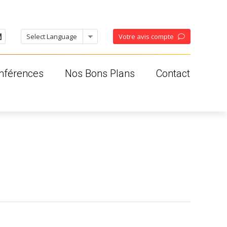
Votre avis compte
nférences
Nos Bons Plans
Contact
oises
ses
os
ales