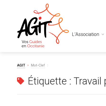
L’Association
Qui sommes-nous
Actualité
Liens et partenaria
›
:
AGIT
Mot-Clef
Étiquette :
Travail