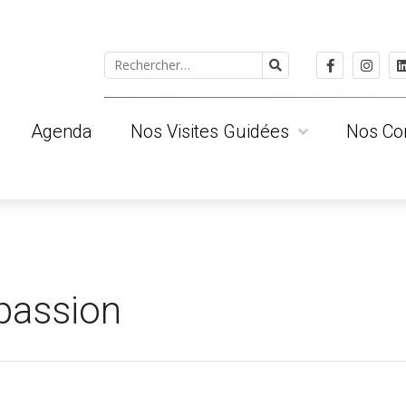
Agenda
Nos Visites Guidées
Nos Co
 ?
Pour le public individuel
Les Albige
Pour les groupes
Les Tarnai
ts
Pour les scolaires
Les Clued
Visites privatives
Les Région
Conditions Générales de Vente
 passion