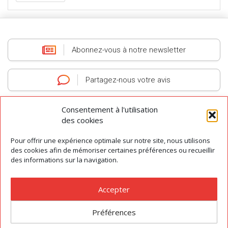
Abonnez-vous
à notre newsletter
Partagez-nous
votre avis
Consentement à l'utilisation
des cookies
Pour offrir une expérience optimale sur notre site, nous utilisons
AGIT
-
Association des Guides Interprètes du Tarn
-
Tous droits réservés
des cookies afin de mémoriser certaines préférences ou recueillir
© 2026
des informations sur la navigation.
Contact
|
Préférences des cookies
|
Mentions légales
|
Conditions Générales de Vente
Accepter
Préférences