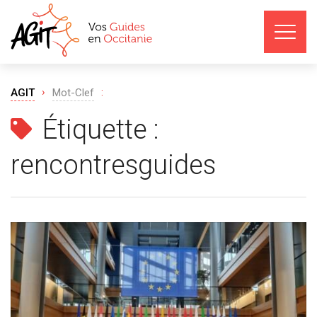
›
:
AGIT
Mot-Clef
Étiquette :
rencontresguides