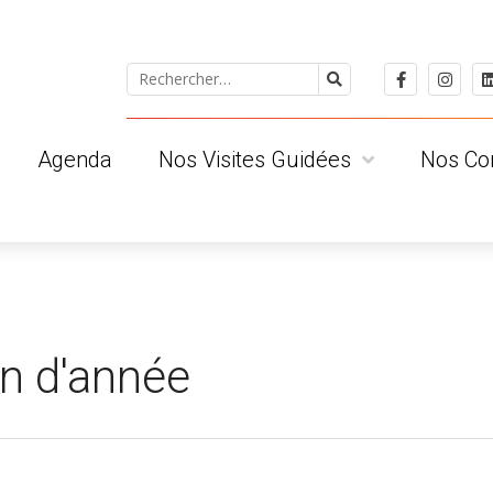
Agenda
Nos Visites Guidées
Nos Co
 ?
Pour le public individuel
Les Albige
Pour les groupes
Les Tarnai
ts
Pour les scolaires
Les Clued
Visites privatives
Les Région
Conditions Générales de Vente
in d'année