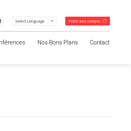
Votre avis compte
nférences
Nos Bons Plans
Contact
oises
ses
os
ales