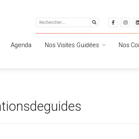
Agenda
Nos Visites Guidées
Nos Co
 ?
Pour le public individuel
Les Albige
Pour les groupes
Les Tarnai
ts
Pour les scolaires
Les Clued
Visites privatives
Les Région
Conditions Générales de Vente
ationsdeguides