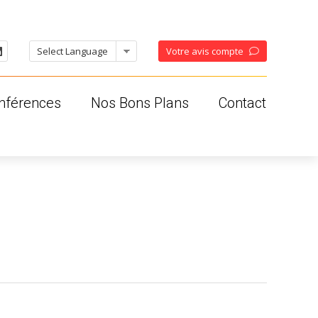
Votre avis compte
nférences
Nos Bons Plans
Contact
oises
ses
os
ales