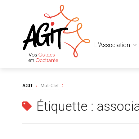
L’Association
Qui sommes-nous
Actualité
Liens et partenaria
›
:
AGIT
Mot-Clef
Étiquette :
associ