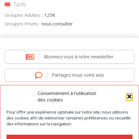
Tarifs
Groupes Adultes :
125€
Groupes Privés :
nous consulter
Abonnez-vous
à notre newsletter
Partagez-nous
votre avis
Consentement à l'utilisation
des cookies
Pour offrir une expérience optimale sur notre site, nous utilisons
AGIT
-
Association des Guides Interprètes du Tarn
-
Tous droits réservés
des cookies afin de mémoriser certaines préférences ou recueillir
© 2026
des informations sur la navigation.
Contact
|
Préférences des cookies
|
Mentions légales
|
Conditions Générales de Vente