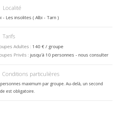
Localité
i - Les insolites
(
Albi
-
Tarn
)
Tarifs
oupes Adultes :
140 € / groupe
oupes Privés :
jusqu'à 10 personnes - nous consulter
Conditions particulières
 personnes maximum par groupe. Au-delà, un second
de est obligatoire.