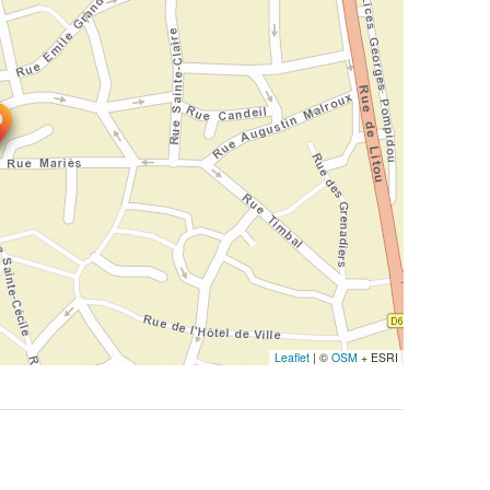
Leaflet
|
©
OSM
+ ESRI