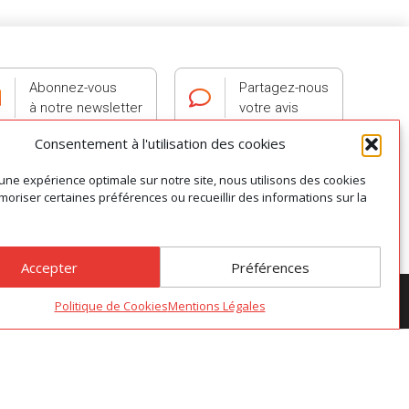
Abonnez-vous
Partagez-nous
à notre newsletter
votre avis
Consentement à l'utilisation des cookies
 une expérience optimale sur notre site, nous utilisons des cookies
oriser certaines préférences ou recueillir des informations sur la
0 ALBI
Accepter
Préférences
s cookies
|
Mentions légales
|
Conditions Générales de Vente
Politique de Cookies
Mentions Légales