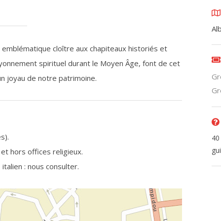
Alb
 emblématique cloître aux chapiteaux historiés et
 rayonnement spirituel durant le Moyen Âge, font de cet
Gr
un joyau de notre patrimoine.
Gr
s).
40
gui
et hors offices religieux.
italien : nous consulter.