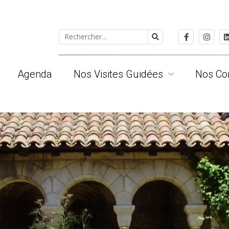
Agenda
Nos Visites Guidées
Nos Co
 ?
Pour le public individuel
Les Albige
Pour les groupes
Les Tarnai
ts
Pour les scolaires
Les Clued
Visites privatives
Les Région
Conditions Générales de Vente