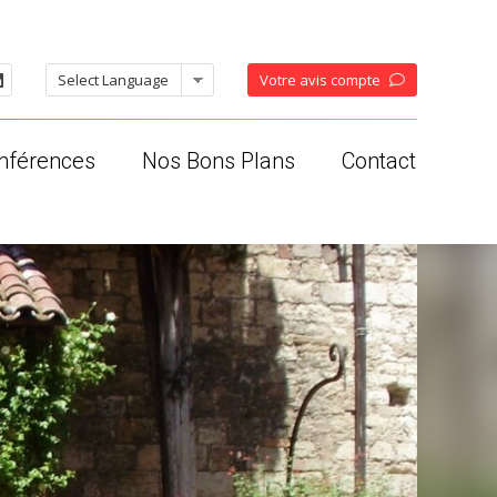
Votre avis compte
nférences
Nos Bons Plans
Contact
oises
ses
os
ales