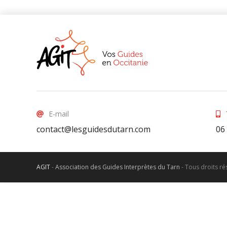
E-mail
contact@lesguidesdutarn.com
06
AGIT
-
Association des Guides Interprètes du Tarn
-
Tous droits r