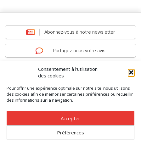
Abonnez-vous
à notre newsletter
Partagez-nous
votre avis
Consentement à l'utilisation
des cookies
Pour offrir une expérience optimale sur notre site, nous utilisons
AGIT
-
Association des Guides Interprètes du Tarn
-
Tous droits réservés
des cookies afin de mémoriser certaines préférences ou recueillir
des informations sur la navigation.
© 2026
Contact
|
Préférences des cookies
|
Mentions légales
|
Conditions Générales de Vente
Accepter
Préférences