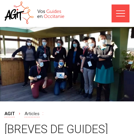
›
:
AGIT
Articles
[BREVES DE GUIDES]